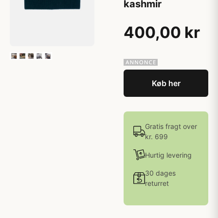
kashmir
400,00 kr
Køb her
Gratis fragt over
kr. 699
Hurtig levering
30 dages
returret