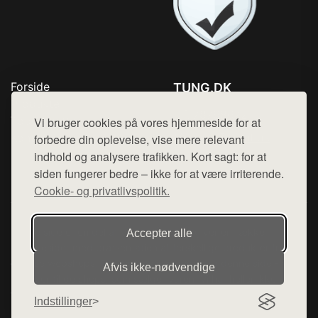
Forside
TUNG.DK
Produkter
Tlf. 78768672
Top Rabatter
Vi bruger cookies på vores hjemmeside for at
Mail:
hej@want.dk
Kontakt
forbedre din oplevelse, vise mere relevant
indhold og analysere trafikken. Kort sagt: for at
Cookie- og privatlivspolitik
siden fungerer bedre – ikke for at være irriterende.
Cookie- og privatlivspolitik.
Denne side er en del af want.dk, der udgiver en række
Accepter alle
hjemmesider med præsentation af forskellige produkter fra
diverse webshops. Der sælges ikke varer fra denne side - vi
Afvis ikke‑nødvendige
henviser til de shops, som sælger varen. Vi har heller ikke
varerne på lager.
Indstillinger