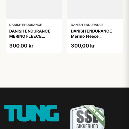
DANISH ENDURANCE
DANISH ENDURANCE
DANISH ENDURANCE
DANISH ENDURANCE
MERINO FLEECE
Merino Fleece
PANDEBÅND, Sort, S/M
Pandebånd til Børn,
300,00 kr
300,00 kr
Mørk Marineblå, S/M