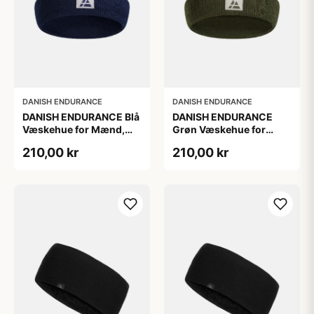
DANISH ENDURANCE
DANISH ENDURANCE
DANISH ENDURANCE Blå
DANISH ENDURANCE
Væskehue for Mænd,
Grøn Væskehue for
100 % Genanvendt
Mænd, 100 %
210,00 kr
210,00 kr
Polyester
Genanvendt Polyester