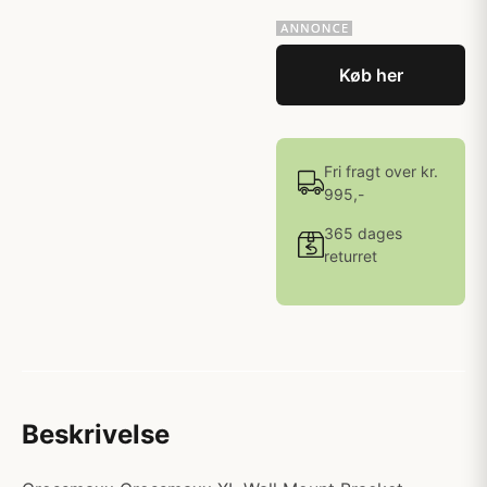
Køb her
Fri fragt over kr.
995,-
365 dages
returret
Beskrivelse