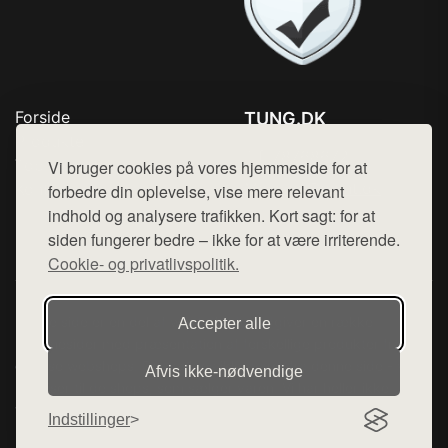
Forside
TUNG.DK
Produkter
Tlf. 78768672
Top Rabatter
Vi bruger cookies på vores hjemmeside for at
Mail:
hej@want.dk
Kontakt
forbedre din oplevelse, vise mere relevant
indhold og analysere trafikken. Kort sagt: for at
Cookie- og privatlivspolitik
siden fungerer bedre – ikke for at være irriterende.
Cookie- og privatlivspolitik.
Denne side er en del af want.dk, der udgiver en række
Accepter alle
hjemmesider med præsentation af forskellige produkter fra
diverse webshops. Der sælges ikke varer fra denne side - vi
Afvis ikke‑nødvendige
henviser til de shops, som sælger varen. Vi har heller ikke
varerne på lager.
Indstillinger