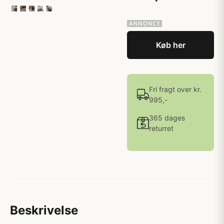
Køb her
Fri fragt over kr.
995,-
365 dages
returret
Beskrivelse