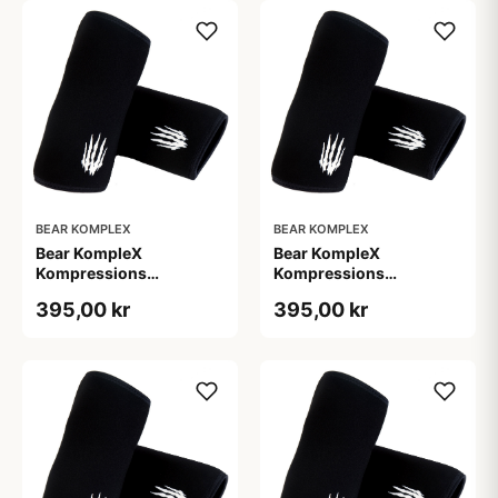
BEAR KOMPLEX
BEAR KOMPLEX
Bear KompleX
Bear KompleX
Kompressions
Kompressions
Albuebind 5 mm Sort str.
Albuebind 5 mm Sort str.
395,00 kr
395,00 kr
M
S