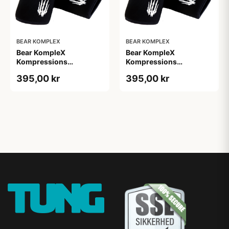
BEAR KOMPLEX
BEAR KOMPLEX
Bear KompleX
Bear KompleX
Kompressions
Kompressions
Albuebind 5 mm Sort str.
Albuebind 5 mm Sort str.
395,00 kr
395,00 kr
XL
XXL til styrketræning