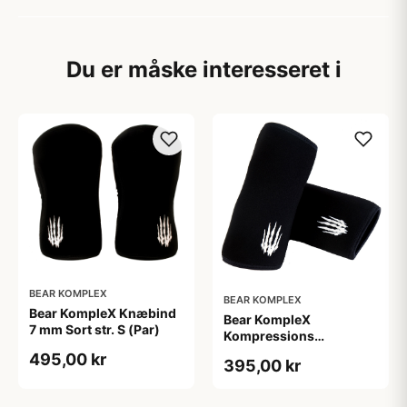
Du er måske interesseret i
BEAR KOMPLEX
BEAR KOMPLEX
Bear KompleX Knæbind
Bear KompleX
7 mm Sort str. S (Par)
Kompressions
Albuebind 5 mm Sort str.
495,00 kr
395,00 kr
L