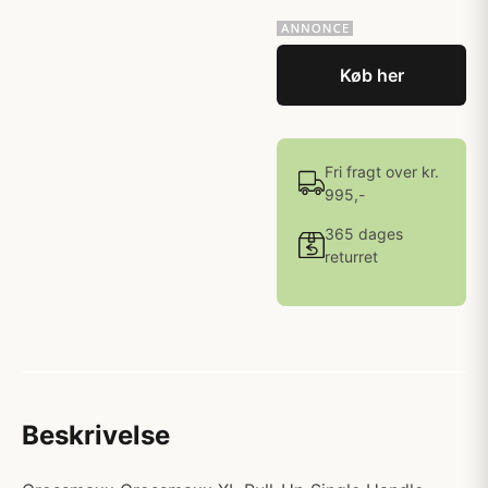
Køb her
Fri fragt over kr.
995,-
365 dages
returret
Beskrivelse