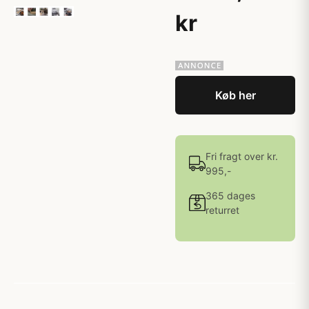
kr
Køb her
Fri fragt over kr.
995,-
365 dages
returret