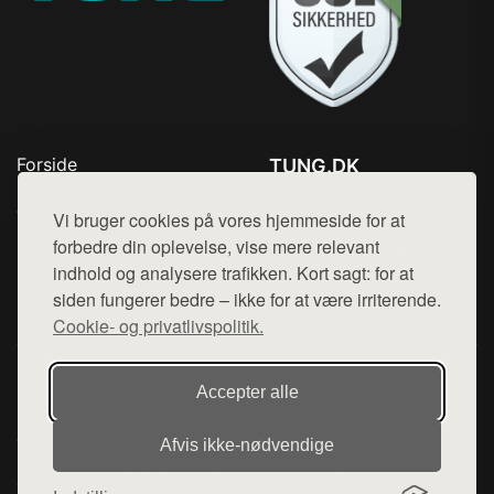
Forside
TUNG.DK
Produkter
Tlf. 78768672
Top Rabatter
Vi bruger cookies på vores hjemmeside for at
Mail:
hej@want.dk
Kontakt
forbedre din oplevelse, vise mere relevant
indhold og analysere trafikken. Kort sagt: for at
Cookie- og privatlivspolitik
siden fungerer bedre – ikke for at være irriterende.
Cookie- og privatlivspolitik.
Denne side er en del af want.dk, der udgiver en række
Accepter alle
hjemmesider med præsentation af forskellige produkter fra
diverse webshops. Der sælges ikke varer fra denne side - vi
Afvis ikke‑nødvendige
henviser til de shops, som sælger varen. Vi har heller ikke
varerne på lager.