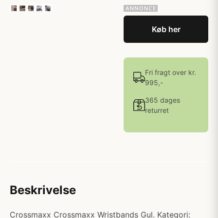
Køb her
Fri fragt over kr.
995,-
365 dages
returret
Beskrivelse
Crossmaxx Crossmaxx Wristbands Gul. Kategori: