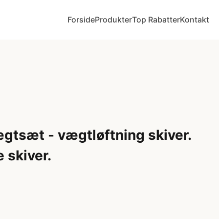
Forside
Produkter
Top Rabatter
Kontakt
tsæt - vægtløftning skiver.
 skiver.