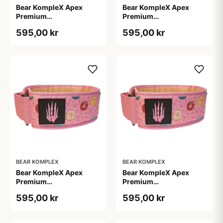
Bear KompleX Apex
Bear KompleX Apex
Premium
Premium
Vægtløftningsbælte Pink
Vægtløftningsbælte Pink
595,00 kr
595,00 kr
str. L
str. M
BEAR KOMPLEX
BEAR KOMPLEX
Bear KompleX Apex
Bear KompleX Apex
Premium
Premium
Vægtløftningsbælte Pink
Vægtløftningsbælte Pink
595,00 kr
595,00 kr
str. S
str. XL