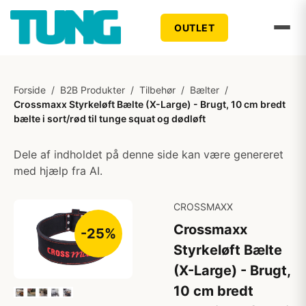
OUTLET
Forside
/
B2B Produkter
/
Tilbehør
/
Bælter
/
Crossmaxx Styrkeløft Bælte (X-Large) - Brugt, 10 cm bredt
bælte i sort/rød til tunge squat og dødløft
Dele af indholdet på denne side kan være genereret
med hjælp fra AI.
CROSSMAXX
Crossmaxx
-25%
Styrkeløft Bælte
(X-Large) - Brugt,
10 cm bredt