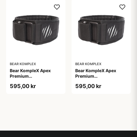
BEAR KOMPLEX
BEAR KOMPLEX
Bear KompleX Apex
Bear KompleX Apex
Premium
Premium
Vægtløftningsbælte Sort
Vægtløftningsbælte Sort
595,00 kr
595,00 kr
str. L til tunge løft
str. M