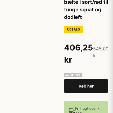
bælte i sort/rød til
tunge squat og
dødløft
UDSALG
406,25
545,00
kr
kr
Køb her
Fri fragt over kr.