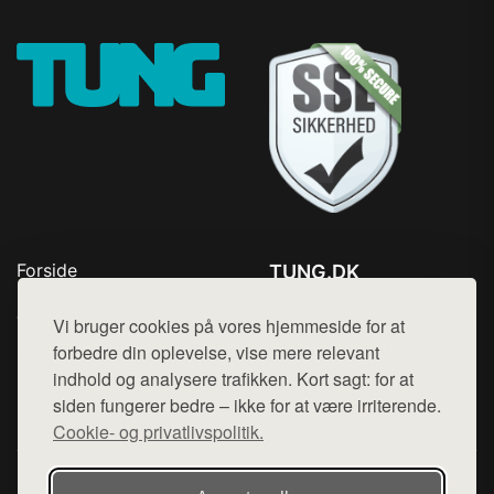
Forside
TUNG.DK
Produkter
Tlf. 78768672
Top Rabatter
Vi bruger cookies på vores hjemmeside for at
Mail:
hej@want.dk
Kontakt
forbedre din oplevelse, vise mere relevant
indhold og analysere trafikken. Kort sagt: for at
Cookie- og privatlivspolitik
siden fungerer bedre – ikke for at være irriterende.
Cookie- og privatlivspolitik.