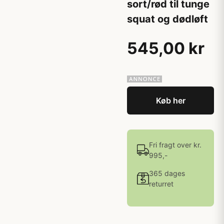
sort/rød til tunge
squat og dødløft
545,00 kr
Køb her
Fri fragt over kr.
995,-
365 dages
returret