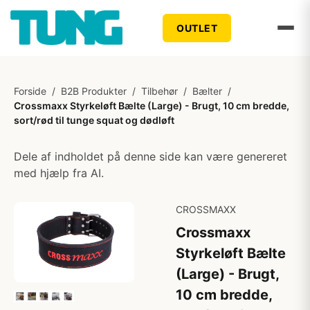
OUTLET
Forside
/
B2B Produkter
/
Tilbehør
/
Bælter
/
Crossmaxx Styrkeløft Bælte (Large) - Brugt, 10 cm bredde,
sort/rød til tunge squat og dødløft
Dele af indholdet på denne side kan være genereret
med hjælp fra AI.
CROSSMAXX
Crossmaxx
Styrkeløft Bælte
(Large) - Brugt,
10 cm bredde,