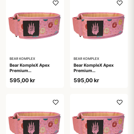
BEAR KOMPLEX
BEAR KOMPLEX
Bear KompleX Apex
Bear KompleX Apex
Premium
Premium
Vægtløftningsbælte Pink
Vægtløftningsbælte Pink
595,00 kr
595,00 kr
str. L
str. M