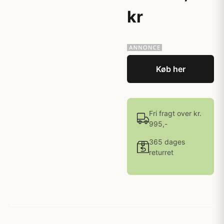
kr
Køb her
Fri fragt over kr.
995,-
365 dages
returret