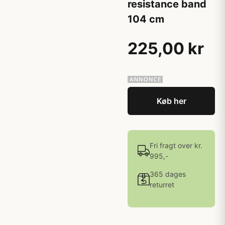
resistance band
104 cm
225,00 kr
Køb her
Fri fragt over kr.
995,-
365 dages
returret