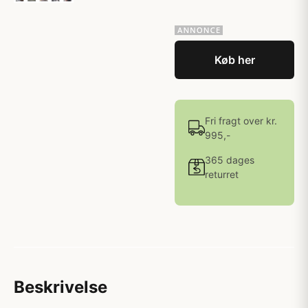
Køb her
Fri fragt over kr.
995,-
365 dages
returret
Beskrivelse