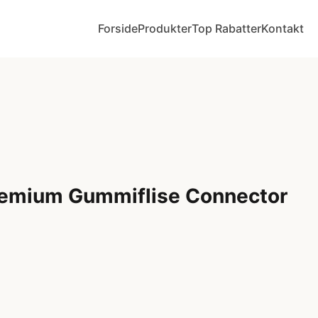
Forside
Produkter
Top Rabatter
Kontakt
emium Gummiflise Connector