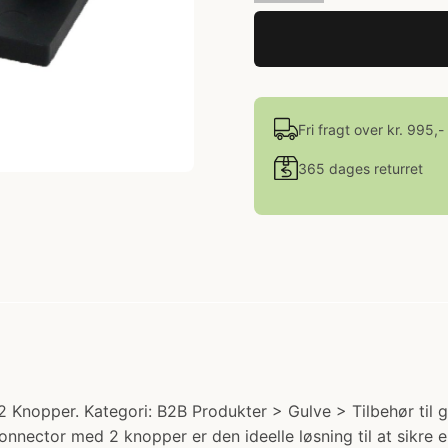
Fri fragt over kr. 995,-
365 dages returret
pper. Kategori: B2B Produkter > Gulve > Tilbehør til gulv
ector med 2 knopper er den ideelle løsning til at sikre 