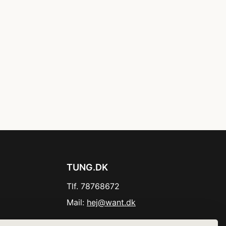
TUNG.DK
Tlf. 78768672
Mail:
hej@want.dk
Cookie- og privatlivspolitik