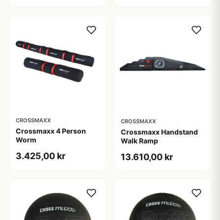
crossfit træning. Med
mest ud af at træne
dobbelt remtræk
situps og crunches
CROSSMAXX
CROSSMAXX
Crossmaxx 4 Person
Crossmaxx Handstand
Worm
Walk Ramp
3.425,00 kr
13.610,00 kr