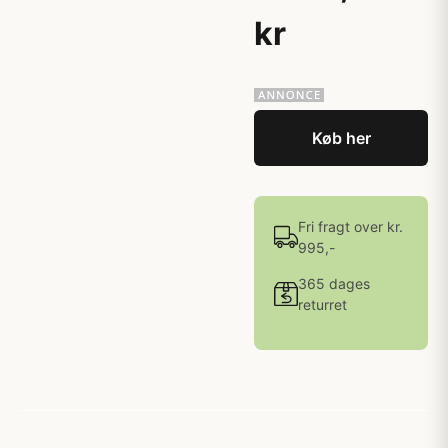
kr
Køb her
Fri fragt over kr.
995,-
365 dages
returret