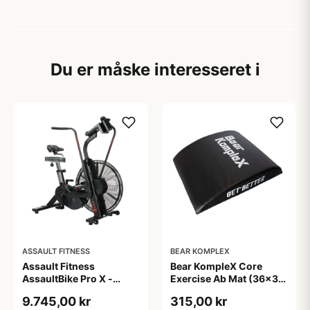
Du er måske interesseret i
ASSAULT FITNESS
BEAR KOMPLEX
Assault Fitness
Bear KompleX Core
AssaultBike Pro X -
Exercise Ab Mat (36x30
Airbike til
cm) - perfekt når du skal
9.745,00 kr
315,00 kr
konditionstræning og
styrke din core og have