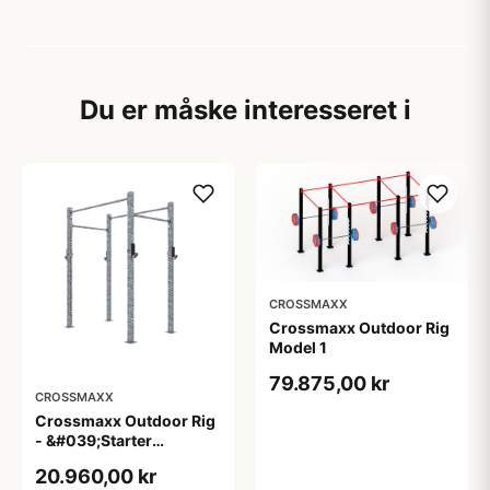
Du er måske interesseret i
CROSSMAXX
Crossmaxx Outdoor Rig
Model 1
79.875,00 kr
CROSSMAXX
Crossmaxx Outdoor Rig
- &#039;Starter
Rig&#039;. Holdbart rig
20.960,00 kr
til udendørs gym, med