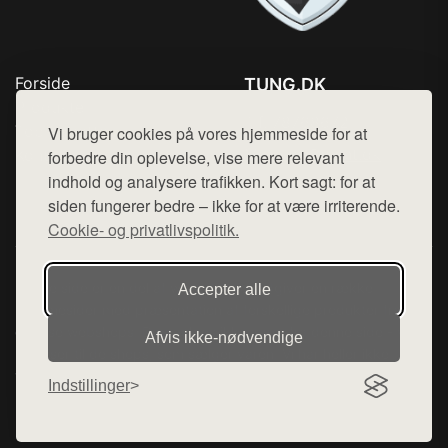
Forside
TUNG.DK
Produkter
Tlf. 78768672
Top Rabatter
Vi bruger cookies på vores hjemmeside for at
Mail:
hej@want.dk
Kontakt
forbedre din oplevelse, vise mere relevant
indhold og analysere trafikken. Kort sagt: for at
Cookie- og privatlivspolitik
siden fungerer bedre – ikke for at være irriterende.
Cookie- og privatlivspolitik.
Denne side er en del af want.dk, der udgiver en række
Accepter alle
hjemmesider med præsentation af forskellige produkter fra
diverse webshops. Der sælges ikke varer fra denne side - vi
Afvis ikke‑nødvendige
henviser til de shops, som sælger varen. Vi har heller ikke
varerne på lager.
Indstillinger
© 2026 tung.dk. Alle rettigheder forbeholdes.