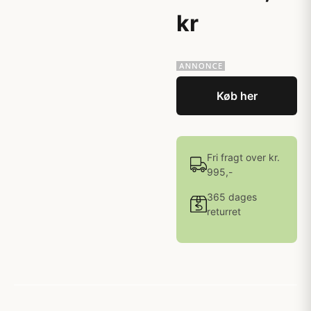
kr
Køb her
Fri fragt over kr.
995,-
365 dages
returret