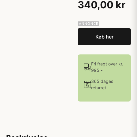
340,00 kr
Køb her
Fri fragt over kr.
995,-
365 dages
returret