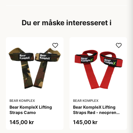
Du er måske interesseret i
BEAR KOMPLEX
BEAR KOMPLEX
Bear KompleX Lifting
Bear KompleX Lifting
Straps Camo
Straps Rød - neopren
straps af holdbar
145,00 kr
145,00 kr
kvalitet. Crossfit udstyr,
til vægtløftning og