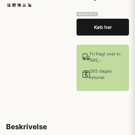
Køb her
Fri fragt over kr.
995,-
365 dages
returret
Beskrivelse