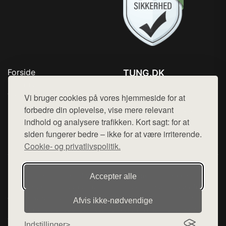
Forside
TUNG.DK
Produkter
Tlf. 78768672
Top Rabatter
Vi bruger cookies på vores hjemmeside for at
Mail:
hej@want.dk
Kontakt
forbedre din oplevelse, vise mere relevant
indhold og analysere trafikken. Kort sagt: for at
Cookie- og privatlivspolitik
siden fungerer bedre – ikke for at være irriterende.
Cookie- og privatlivspolitik.
Denne side er en del af want.dk, der udgiver en række
Accepter alle
hjemmesider med præsentation af forskellige produkter fra
diverse webshops. Der sælges ikke varer fra denne side - vi
Afvis ikke‑nødvendige
henviser til de shops, som sælger varen. Vi har heller ikke
varerne på lager.
Indstillinger