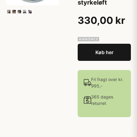
styrkeløft
330,00 kr
Køb her
Fri fragt over kr.
995,-
365 dages
returret