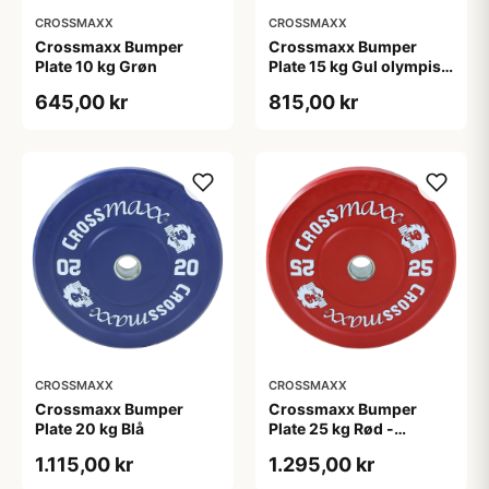
CROSSMAXX
CROSSMAXX
Crossmaxx Bumper
Crossmaxx Bumper
Plate 10 kg Grøn
Plate 15 kg Gul olympisk
vægtskive 50 mm 45 cm
645,00 kr
815,00 kr
CROSSMAXX
CROSSMAXX
Crossmaxx Bumper
Crossmaxx Bumper
Plate 20 kg Blå
Plate 25 kg Rød -
olympisk vægtskive 45
1.115,00 kr
1.295,00 kr
cm, 50 mm hul