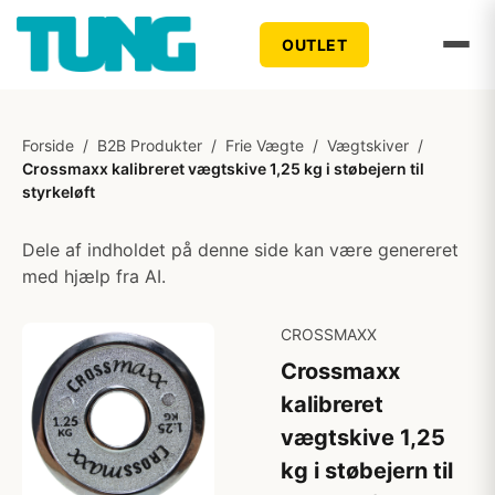
OUTLET
Forside
/
B2B Produkter
/
Frie Vægte
/
Vægtskiver
/
Crossmaxx kalibreret vægtskive 1,25 kg i støbejern til
styrkeløft
Dele af indholdet på denne side kan være genereret
med hjælp fra AI.
CROSSMAXX
Crossmaxx
kalibreret
vægtskive 1,25
kg i støbejern til