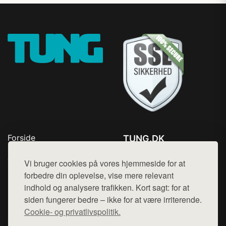
Forside
TUNG.DK
Produkter
Tlf. 78768672
Top Rabatter
Vi bruger cookies på vores hjemmeside for at
Mail:
hej@want.dk
Kontakt
forbedre din oplevelse, vise mere relevant
indhold og analysere trafikken. Kort sagt: for at
Cookie- og privatlivspolitik
siden fungerer bedre – ikke for at være irriterende.
Cookie- og privatlivspolitik.