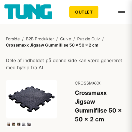
OUTLET
Forside
/
B2B Produkter
/
Gulve
/
Puzzle Gulv
/
Crossmaxx Jigsaw Gummiflise 50 x 50 x 2 cm
Dele af indholdet på denne side kan være genereret
med hjælp fra AI.
CROSSMAXX
Crossmaxx
Jigsaw
Gummiflise 50 x
50 x 2 cm