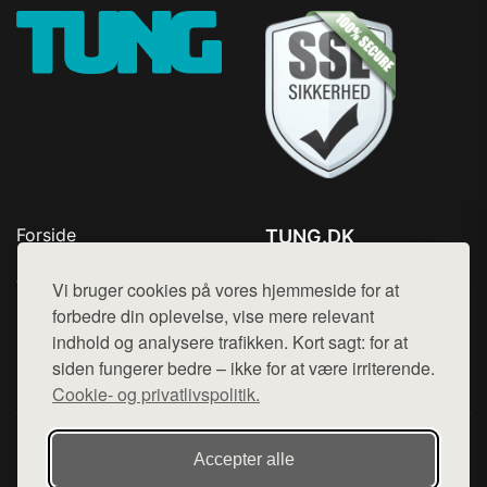
Forside
TUNG.DK
Produkter
Tlf. 78768672
Top Rabatter
Vi bruger cookies på vores hjemmeside for at
Mail:
hej@want.dk
Kontakt
forbedre din oplevelse, vise mere relevant
indhold og analysere trafikken. Kort sagt: for at
Cookie- og privatlivspolitik
siden fungerer bedre – ikke for at være irriterende.
Cookie- og privatlivspolitik.
Denne side er en del af want.dk, der udgiver en række
Accepter alle
hjemmesider med præsentation af forskellige produkter fra