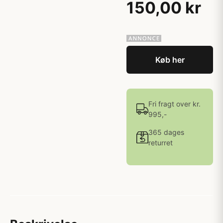
150,00 kr
Køb her
Fri fragt over kr.
995,-
365 dages
returret