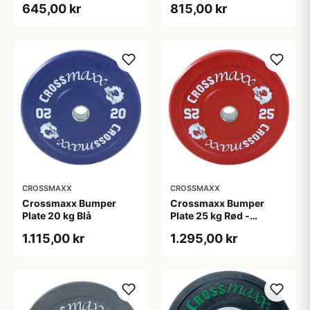
645,00 kr
815,00 kr
CROSSMAXX
CROSSMAXX
Crossmaxx Bumper
Crossmaxx Bumper
Plate 20 kg Blå
Plate 25 kg Rød -
olympisk vægtskive 45
1.115,00 kr
1.295,00 kr
cm, 50 mm hul