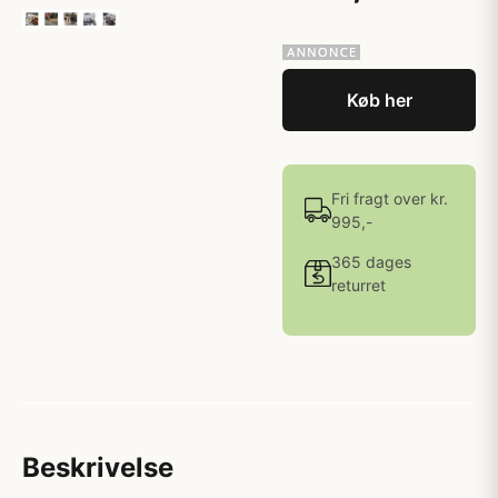
Køb her
Fri fragt over kr.
995,-
365 dages
returret
Beskrivelse