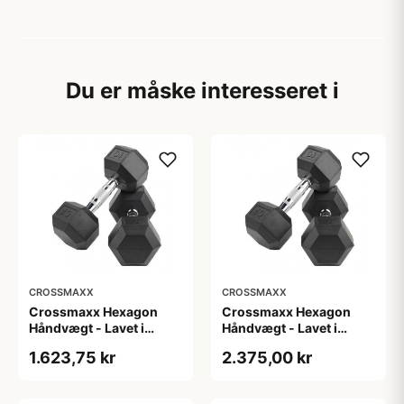
Du er måske interesseret i
CROSSMAXX
CROSSMAXX
Crossmaxx Hexagon
Crossmaxx Hexagon
Håndvægt - Lavet i
Håndvægt - Lavet i
støbejern, belagt med
støbejern, belagt med
1.623,75 kr
2.375,00 kr
gummi - Riflet håndtag
gummi - Riflet håndtag
for godt greb - Til
for godt greb - Til
crossfit og
crossfit og