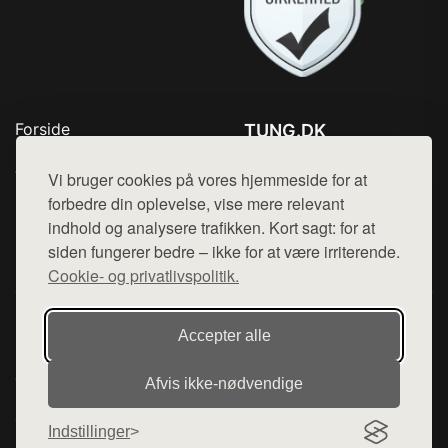
Forside
TUNG.DK
Produkter
Tlf. 78768672
Top Rabatter
Vi bruger cookies på vores hjemmeside for at
Mail:
hej@want.dk
Kontakt
forbedre din oplevelse, vise mere relevant
indhold og analysere trafikken. Kort sagt: for at
Cookie- og privatlivspolitik
siden fungerer bedre – ikke for at være irriterende.
Cookie- og privatlivspolitik.
Denne side er en del af want.dk, der udgiver en række
Accepter alle
hjemmesider med præsentation af forskellige produkter fra
diverse webshops. Der sælges ikke varer fra denne side - vi
Afvis ikke‑nødvendige
henviser til de shops, som sælger varen. Vi har heller ikke
varerne på lager.
Indstillinger