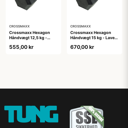
CROSSMAXX
CROSSMAXX
Crossmaxx Hexagon
Crossmaxx Hexagon
Håndvægt 12,5 kg -
Håndvægt 15 kg - Lavet i
Lavet i støbejern, belagt
støbejern, belagt med
555,00 kr
670,00 kr
med gummi - Riflet
gummi - Riflet håndtag
håndtag for godt greb -
for godt greb - Til
Til crossfit og
crossfit og
styrketræning
styrketræning