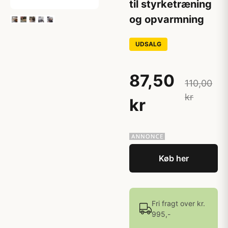
til styrketræning
og opvarmning
UDSALG
87,50
110,00
kr
kr
Køb her
Fri fragt over kr.
995,-