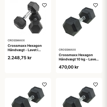
styrketræning
styrketræning
CROSSMAXX
Crossmaxx Hexagon
Håndvægt - Lavet i
CROSSMAXX
støbejern, belagt med
Crossmaxx Hexagon
2.248,75 kr
gummi - Riflet håndtag
Håndvægt 10 kg - Lavet i
for godt greb - Til
støbejern, belagt med
470,00 kr
crossfit og
gummi - Riflet håndtag
styrketræning
for godt greb - Til
crossfit og
styrketræning