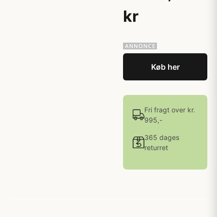
kr
Køb her
Fri fragt over kr.
995,-
365 dages
returret