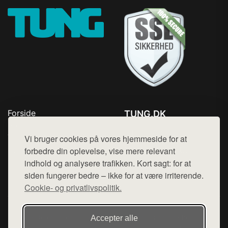
Forside
TUNG.DK
Produkter
Tlf. 78768672
Top Rabatter
Vi bruger cookies på vores hjemmeside for at
Mail:
hej@want.dk
Kontakt
forbedre din oplevelse, vise mere relevant
indhold og analysere trafikken. Kort sagt: for at
Cookie- og privatlivspolitik
siden fungerer bedre – ikke for at være irriterende.
Cookie- og privatlivspolitik.
Denne side er en del af want.dk, der udgiver en række
Accepter alle