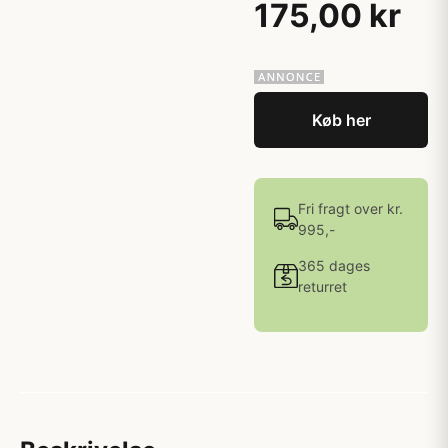
175,00 kr
Køb her
Fri fragt over kr.
995,-
365 dages
returret