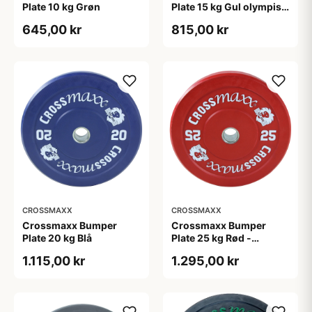
Plate 10 kg Grøn
Plate 15 kg Gul olympisk
vægtskive 50 mm 45 cm
645,00 kr
815,00 kr
CROSSMAXX
CROSSMAXX
Crossmaxx Bumper
Crossmaxx Bumper
Plate 20 kg Blå
Plate 25 kg Rød -
olympisk vægtskive 45
1.115,00 kr
1.295,00 kr
cm, 50 mm hul