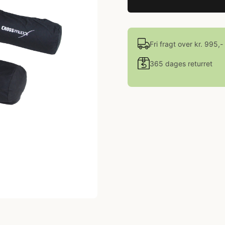
Fri fragt over kr. 995,-
365 dages returret