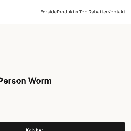
Forside
Produkter
Top Rabatter
Kontakt
Person Worm
Køb her