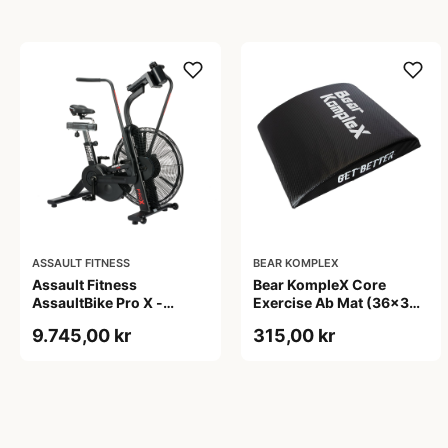
ASSAULT FITNESS
BEAR KOMPLEX
Assault Fitness
Bear KompleX Core
AssaultBike Pro X -
Exercise Ab Mat (36x30
Airbike til
cm) - perfekt når du skal
9.745,00 kr
315,00 kr
konditionstræning og
styrke din core og have
crossfit træning. Med
mest ud af at træne
dobbelt remtræk
situps og crunches