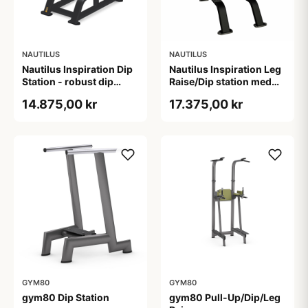
NAUTILUS
NAUTILUS
Nautilus Inspiration Dip
Nautilus Inspiration Leg
Station - robust dip
Raise/Dip station med
station med
divergerende dip bars
14.875,00 kr
17.375,00 kr
divergerende greb til
og polstrede puder, sort,
effektiv
168 cm høj
overkropstræning i
fitnesscenter og
performance-gym
GYM80
GYM80
gym80 Dip Station
gym80 Pull-Up/Dip/Leg