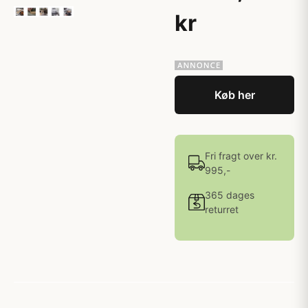
kr
Køb her
Fri fragt over kr.
995,-
365 dages
returret