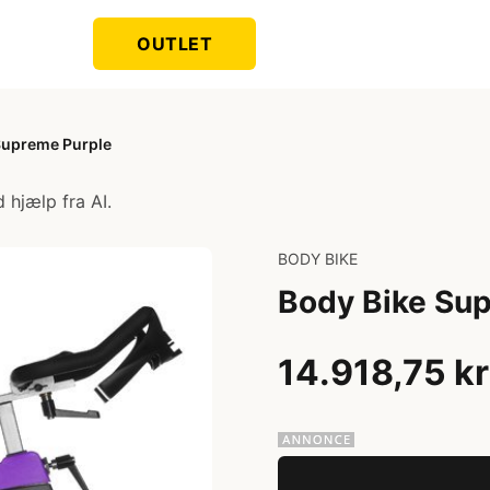
OUTLET
Supreme Purple
 hjælp fra AI.
BODY BIKE
Body Bike Su
14.918,75 kr