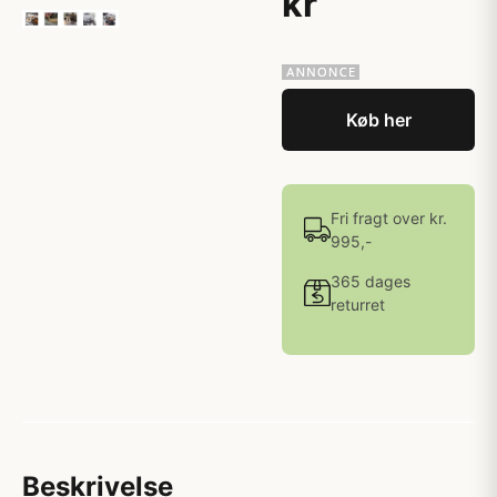
kr
Køb her
Fri fragt over kr.
995,-
365 dages
returret
Beskrivelse