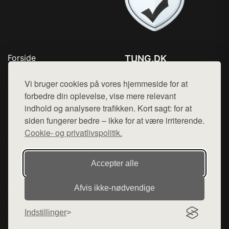
Forside
TUNG.DK
Produkter
Tlf. 78768672
Top Rabatter
Vi bruger cookies på vores hjemmeside for at
Mail:
hej@want.dk
Kontakt
forbedre din oplevelse, vise mere relevant
indhold og analysere trafikken. Kort sagt: for at
Cookie- og privatlivspolitik
siden fungerer bedre – ikke for at være irriterende.
Cookie- og privatlivspolitik.
Denne side er en del af want.dk, der udgiver en række
Accepter alle
hjemmesider med præsentation af forskellige produkter fra
diverse webshops. Der sælges ikke varer fra denne side - vi
Afvis ikke‑nødvendige
henviser til de shops, som sælger varen. Vi har heller ikke
varerne på lager.
Indstillinger
© 2026 tung.dk. Alle rettigheder forbeholdes.