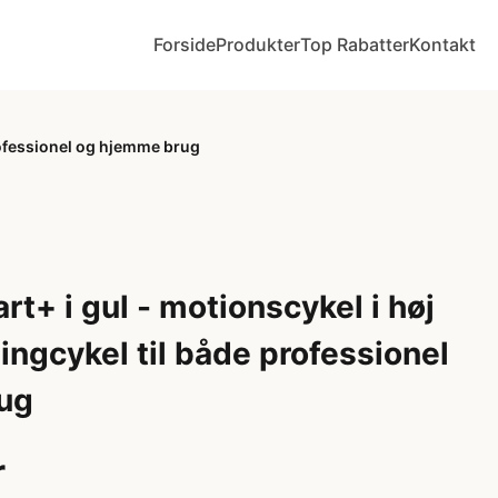
Forside
Produkter
Top Rabatter
Kontakt
professionel og hjemme brug
t+ i gul - motionscykel i høj
ningcykel til både professionel
ug
r