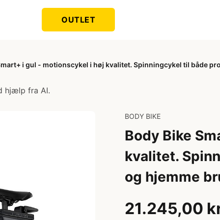
OUTLET
mart+ i gul - motionscykel i høj kvalitet. Spinningcykel til både 
 hjælp fra AI.
BODY BIKE
Body Bike Smar
kvalitet. Spin
og hjemme br
21.245,00 k