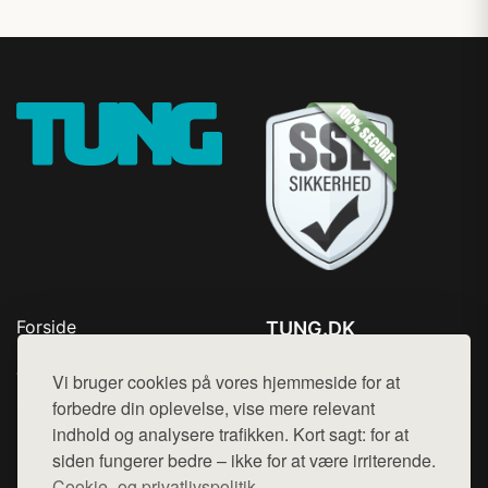
Forside
TUNG.DK
Produkter
Tlf. 78768672
Top Rabatter
Vi bruger cookies på vores hjemmeside for at
Mail:
hej@want.dk
Kontakt
forbedre din oplevelse, vise mere relevant
indhold og analysere trafikken. Kort sagt: for at
Cookie- og privatlivspolitik
siden fungerer bedre – ikke for at være irriterende.
Cookie- og privatlivspolitik.