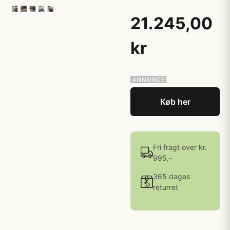
21.245,00
kr
Køb her
Fri fragt over kr.
995,-
365 dages
returret