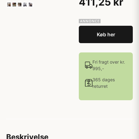
411,25 kr
Køb her
Fri fragt over kr.
995,-
365 dages
returret
Beskrivelse