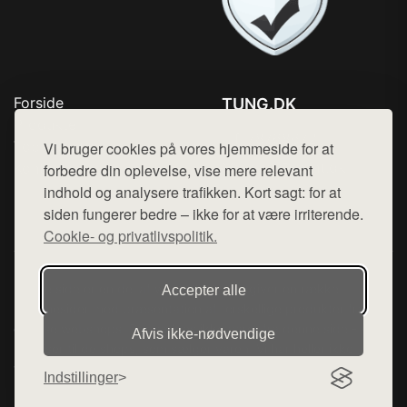
Forside
TUNG.DK
Produkter
Tlf. 78768672
Top Rabatter
Vi bruger cookies på vores hjemmeside for at
Mail:
hej@want.dk
Kontakt
forbedre din oplevelse, vise mere relevant
indhold og analysere trafikken. Kort sagt: for at
Cookie- og privatlivspolitik
siden fungerer bedre – ikke for at være irriterende.
Cookie- og privatlivspolitik.
Denne side er en del af want.dk, der udgiver en række
Accepter alle
hjemmesider med præsentation af forskellige produkter fra
diverse webshops. Der sælges ikke varer fra denne side - vi
Afvis ikke‑nødvendige
henviser til de shops, som sælger varen. Vi har heller ikke
varerne på lager.
Indstillinger
© 2026 tung.dk. Alle rettigheder forbeholdes.