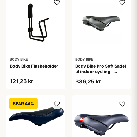
BODY BIKE
BODY BIKE
Body Bike Flaskeholder
Body Bike Pro Soft Sadel
til indoor cycling -
ergonomisk og blød,
121,25 kr
386,25 kr
sort
SPAR 44%