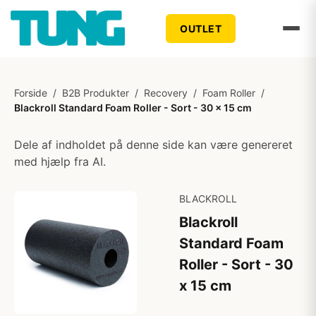
OUTLET
Forside
/
B2B Produkter
/
Recovery
/
Foam Roller
/
Blackroll Standard Foam Roller - Sort - 30 x 15 cm
Dele af indholdet på denne side kan være genereret
med hjælp fra AI.
BLACKROLL
Blackroll
Standard Foam
Roller - Sort - 30
x 15 cm