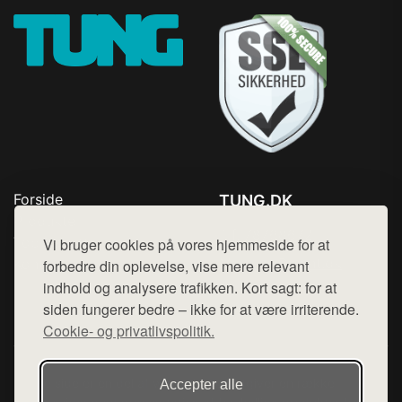
Forside
TUNG.DK
Produkter
Tlf. 78768672
Top Rabatter
Vi bruger cookies på vores hjemmeside for at
Mail:
hej@want.dk
Kontakt
forbedre din oplevelse, vise mere relevant
indhold og analysere trafikken. Kort sagt: for at
Cookie- og privatlivspolitik
siden fungerer bedre – ikke for at være irriterende.
Cookie- og privatlivspolitik.
Denne side er en del af want.dk, der udgiver en række
Accepter alle