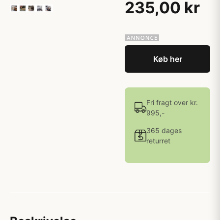
235,00 kr
Køb her
Fri fragt over kr.
995,-
365 dages
returret