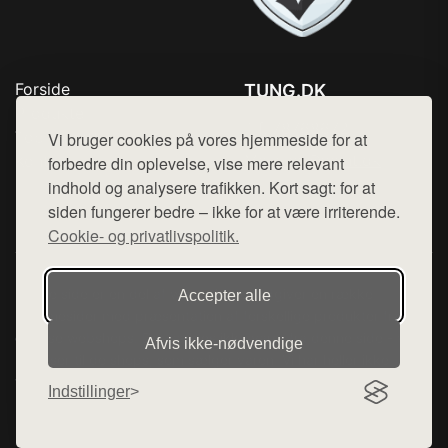
Forside
TUNG.DK
Produkter
Tlf. 78768672
Top Rabatter
Vi bruger cookies på vores hjemmeside for at
Mail:
hej@want.dk
Kontakt
forbedre din oplevelse, vise mere relevant
indhold og analysere trafikken. Kort sagt: for at
Cookie- og privatlivspolitik
siden fungerer bedre – ikke for at være irriterende.
Cookie- og privatlivspolitik.
Denne side er en del af want.dk, der udgiver en række
Accepter alle
hjemmesider med præsentation af forskellige produkter fra
diverse webshops. Der sælges ikke varer fra denne side - vi
Afvis ikke‑nødvendige
henviser til de shops, som sælger varen. Vi har heller ikke
varerne på lager.
Indstillinger
© 2026 tung.dk. Alle rettigheder forbeholdes.