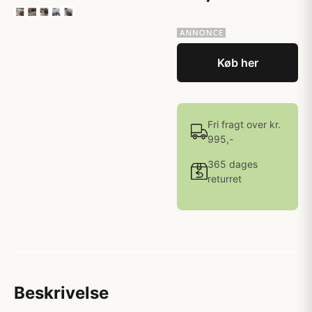
Køb her
Fri fragt over kr.
995,-
365 dages
returret
Beskrivelse