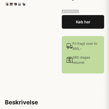
Køb her
Fri fragt over kr.
995,-
365 dages
returret
Beskrivelse