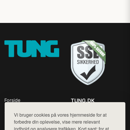
Forside
TUNG.DK
Produkter
Tlf. 78768672
Top Rabatter
Vi bruger cookies på vores hjemmeside for at
Mail:
hej@want.dk
Kontakt
forbedre din oplevelse, vise mere relevant
indhold og analysere trafikken. Kort sagt: for at