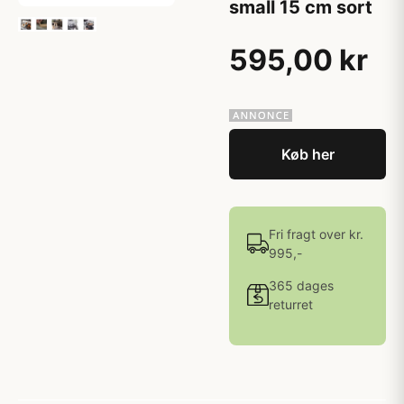
small 15 cm sort
595,00 kr
Køb her
Fri fragt over kr.
995,-
365 dages
returret