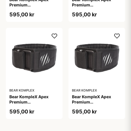
Premium
Premium
Vægtløftningsbælte Pink
Vægtløftningsbælte Pink
595,00 kr
595,00 kr
str. S
str. XL
BEAR KOMPLEX
BEAR KOMPLEX
Bear KompleX Apex
Bear KompleX Apex
Premium
Premium
Vægtløftningsbælte Sort
Vægtløftningsbælte Sort
595,00 kr
595,00 kr
str. L til tunge løft
str. M