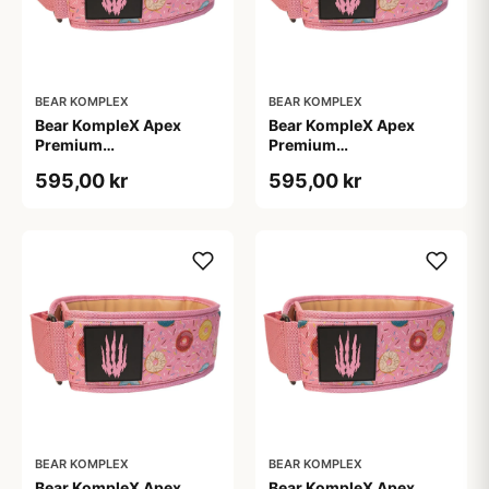
BEAR KOMPLEX
BEAR KOMPLEX
Bear KompleX Apex
Bear KompleX Apex
Premium
Premium
Vægtløftningsbælte Pink
Vægtløftningsbælte Pink
595,00 kr
595,00 kr
str. L
str. M
BEAR KOMPLEX
BEAR KOMPLEX
Bear KompleX Apex
Bear KompleX Apex