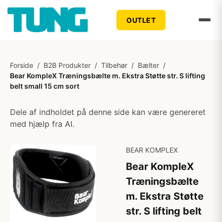
OUTLET
Forside
/
B2B Produkter
/
Tilbehør
/
Bælter
/
Bear KompleX Træningsbælte m. Ekstra Støtte str. S lifting
belt small 15 cm sort
Dele af indholdet på denne side kan være genereret
med hjælp fra AI.
BEAR KOMPLEX
Bear KompleX
Træningsbælte
m. Ekstra Støtte
str. S lifting belt