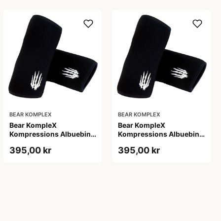
BEAR KOMPLEX
BEAR KOMPLEX
Bear KompleX
Bear KompleX
Kompressions Albuebind
Kompressions Albuebind
5 mm Sort str. XL
5 mm Sort str. XXL til
395,00 kr
395,00 kr
styrketræning