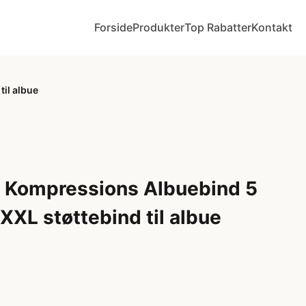
Forside
Produkter
Top Rabatter
Kontakt
il albue
 Kompressions Albuebind 5
XXL støttebind til albue