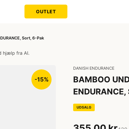
OUTLET
URANCE, Sort, 6-Pak
 hjælp fra AI.
DANISH ENDURANCE
BAMBOO UNDE
-15%
ENDURANCE, S
UDSALG
355,00 kr