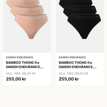
DANISH ENDURANCE
DANISH ENDURANCE
BAMBOO THONG fra
BAMBOO THONG fra
DANISH ENDURANCE,
DANISH ENDURANCE,
Beige 3-Pak, Silkeblød
Sort, 3-Pak
VEJL. PRIS 285,00 KR
VEJL. PRIS 285,00 KR
Bambusviskose, 1-års
255,00 kr
255,00 kr
Anti-Hul Garanti, Oeko-
Tex Certificeret