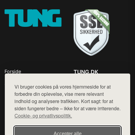
Forside
TUNG.DK
Produkter
Tlf. 78768672
Top Rabatter
Vi bruger cookies på vores hjemmeside for at
Mail:
hej@want.dk
Kontakt
forbedre din oplevelse, vise mere relevant
indhold og analysere trafikken. Kort sagt: for at
Cookie- og privatlivspolitik
siden fungerer bedre – ikke for at være irriterende.
Cookie- og privatlivspolitik.
Denne side er en del af want.dk, der udgiver en række
Accepter alle