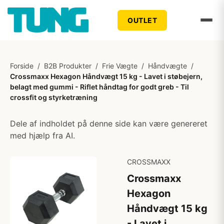
OUTLET
Forside
/
B2B Produkter
/
Frie Vægte
/
Håndvægte
/
Crossmaxx Hexagon Håndvægt 15 kg - Lavet i støbejern,
belagt med gummi - Riflet håndtag for godt greb - Til
crossfit og styrketræning
Dele af indholdet på denne side kan være genereret
med hjælp fra AI.
CROSSMAXX
Crossmaxx
Hexagon
Håndvægt 15 kg
- Lavet i