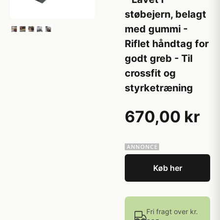
støbejern, belagt
med gummi -
Riflet håndtag for
godt greb - Til
crossfit og
styrketræning
670,00 kr
Køb her
Fri fragt over kr.