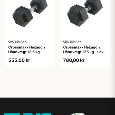
CROSSMAXX
CROSSMAXX
Crossmaxx Hexagon
Crossmaxx Hexagon
Håndvægt 12,5 kg -
Håndvægt 17,5 kg - Lavet
Lavet i støbejern, belagt
i støbejern, belagt med
555,00 kr
780,00 kr
med gummi - Riflet
gummi - Riflet håndtag
håndtag for godt greb -
for godt greb - Til
Til crossfit og
crossfit og
styrketræning
styrketræning