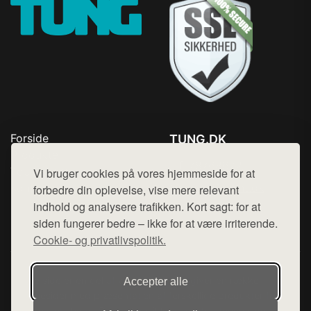
Forside
TUNG.DK
Produkter
Tlf. 78768672
Top Rabatter
Vi bruger cookies på vores hjemmeside for at
Mail:
hej@want.dk
Kontakt
forbedre din oplevelse, vise mere relevant
indhold og analysere trafikken. Kort sagt: for at
Cookie- og privatlivspolitik
siden fungerer bedre – ikke for at være irriterende.
Cookie- og privatlivspolitik.
Denne side er en del af want.dk, der udgiver en række
Accepter alle
hjemmesider med præsentation af forskellige produkter fra
diverse webshops. Der sælges ikke varer fra denne side - vi