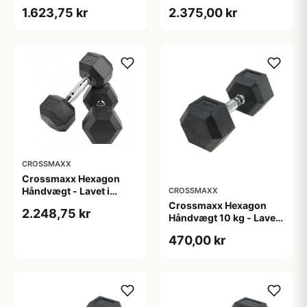
støbejern, belagt med
støbejern, belagt med
1.623,75 kr
2.375,00 kr
gummi - Riflet håndtag
gummi - Riflet håndtag
for godt greb - Til
for godt greb - Til
crossfit og
crossfit og
styrketræning
styrketræning
CROSSMAXX
Crossmaxx Hexagon
Håndvægt - Lavet i
CROSSMAXX
støbejern, belagt med
Crossmaxx Hexagon
2.248,75 kr
gummi - Riflet håndtag
Håndvægt 10 kg - Lavet i
for godt greb - Til
støbejern, belagt med
470,00 kr
crossfit og
gummi - Riflet håndtag
styrketræning
for godt greb - Til
crossfit og
styrketræning