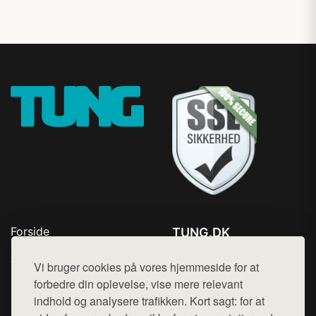
Forside
TUNG.DK
Produkter
Tlf. 78768672
Top Rabatter
Vi bruger cookies på vores hjemmeside for at
Mail:
hej@want.dk
Kontakt
forbedre din oplevelse, vise mere relevant
indhold og analysere trafikken. Kort sagt: for at
Cookie- og privatlivspolitik