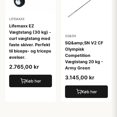
LIFEMAXX
Lifemaxx EZ
Vægtstang (30 kg) -
SQ&SN
curl vægtstang med
SQ&amp;SN V2 CF
faste skiver. Perfekt
Olympisk
til biceps- og triceps
Competition
øvelser.
Vægtstang 20 kg -
2.765,00 kr
Army Green
3.145,00 kr
Køb her
Køb her