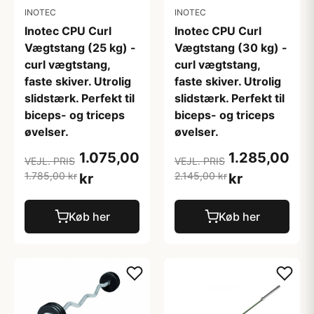
INOTEC
INOTEC
Inotec CPU Curl
Inotec CPU Curl
Vægtstang (25 kg) -
Vægtstang (30 kg) -
curl vægtstang,
curl vægtstang,
faste skiver. Utrolig
faste skiver. Utrolig
slidstærk. Perfekt til
slidstærk. Perfekt til
biceps- og triceps
biceps- og triceps
øvelser.
øvelser.
1.075,00
1.285,00
VEJL. PRIS
VEJL. PRIS
1.785,00 kr
2.145,00 kr
kr
kr
Køb her
Køb her