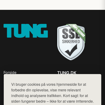
Forside
TUNG.DK
Produkter
Tlf. 78768672
Top Rabatter
Vi bruger cookies på vores hjemmeside for at
Mail:
hej@want.dk
Kontakt
forbedre din oplevelse, vise mere relevant
indhold og analysere trafikken. Kort sagt: for at
Cookie- og privatlivspolitik
siden fungerer bedre – ikke for at være irriterende.