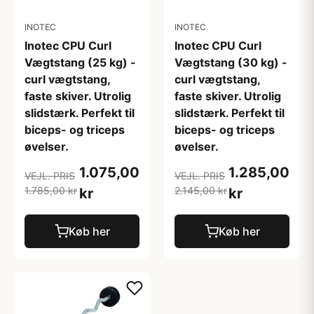
INOTEC
INOTEC
Inotec CPU Curl
Inotec CPU Curl
Vægtstang (25 kg) -
Vægtstang (30 kg) -
curl vægtstang,
curl vægtstang,
faste skiver. Utrolig
faste skiver. Utrolig
slidstærk. Perfekt til
slidstærk. Perfekt til
biceps- og triceps
biceps- og triceps
øvelser.
øvelser.
1.075,00
1.285,00
VEJL. PRIS
VEJL. PRIS
1.785,00 kr
2.145,00 kr
kr
kr
Køb her
Køb her