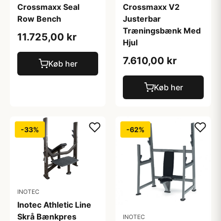
Crossmaxx Seal
Crossmaxx V2
Row Bench
Justerbar
Træningsbænk Med
11.725,00 kr
Hjul
7.610,00 kr
Køb her
Køb her
-33%
-62%
INOTEC
Inotec Athletic Line
Skrå Bænkpres
INOTEC