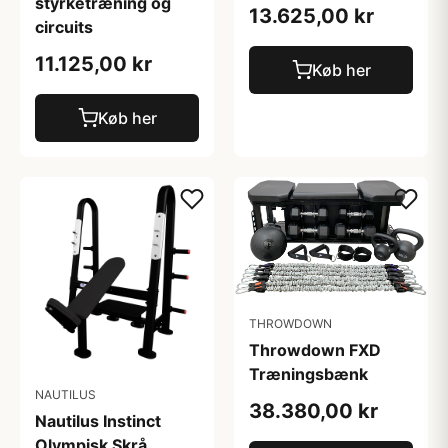
styrketræning og
13.625,00 kr
circuits
11.125,00 kr
Køb her
Køb her
THROWDOWN
Throwdown FXD
Træningsbænk
NAUTILUS
38.380,00 kr
Nautilus Instinct
Olympisk Skrå