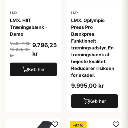
LMX.
LMX.
LMX. HIIT
LMX. Oplympic
Træningsbænk -
Press Pro
Demo
Bænkpres.
Funktionelt
VEJL. PRIS
9.796,25
træningsudstyr. En
13.995,00
kr
træningsbænk af
kr
højeste kvalitet.
Reducerer risikoen
Køb her
for skader.
9.995,00 kr
Køb her
-51%