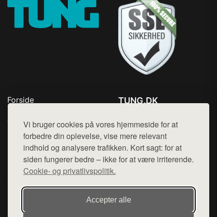
Forside
TUNG.DK
Produkter
Tlf. 78768672
Top Rabatter
Vi bruger cookies på vores hjemmeside for at
Mail:
hej@want.dk
Kontakt
forbedre din oplevelse, vise mere relevant
indhold og analysere trafikken. Kort sagt: for at
Cookie- og privatlivspolitik
siden fungerer bedre – ikke for at være irriterende.
Cookie- og privatlivspolitik.
Denne side er en del af want.dk, der udgiver en række
Accepter alle
hjemmesider med præsentation af forskellige produkter fra