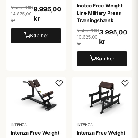
Inotec Free Weight
VEJL. PRIS
9.995,00
Line Military Press
14.875,00
kr
Træningsbænk
kr
VEJL. PRIS
3.995,00
Køb her
10.625,00
kr
kr
Køb her
INTENZA
INTENZA
Intenza Free Weight
Intenza Free Weight