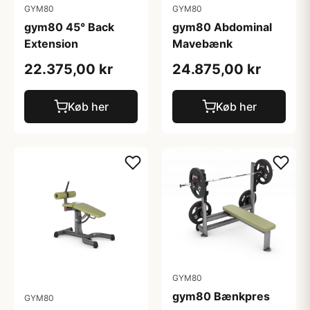
GYM80
GYM80
gym80 45° Back
gym80 Abdominal
Extension
Mavebænk
22.375,00 kr
24.875,00 kr
Køb her
Køb her
GYM80
gym80 Bænkpres
GYM80