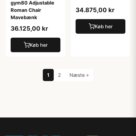
gym80 Adjustable
34.875,00 kr
Roman Chair
Mavebænk
Køb her
36.125,00 kr
Køb her
1
2
Næste »