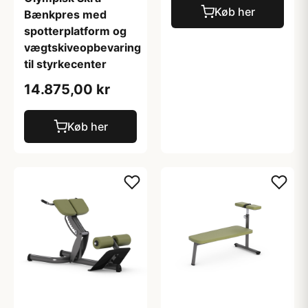
Køb her
Bænkpres med
spotterplatform og
vægtskiveopbevaring
til styrkecenter
14.875,00 kr
Køb her