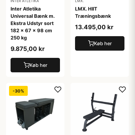
INTER ATLETIKA
LMX.
Inter Atletika
LMX. HIIT
Universal Bænk m.
Træningsbænk
Ekstra Udstyr sort
13.495,00 kr
182 x 67 x 98 cm
250 kg
Køb her
9.875,00 kr
Køb her
-30%