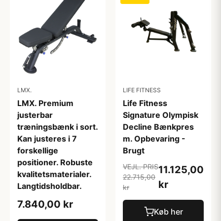
LMX.
LIFE FITNESS
LMX. Premium
Life Fitness
justerbar
Signature Olympisk
træningsbænk i sort.
Decline Bænkpres
Kan justeres i 7
m. Opbevaring -
forskellige
Brugt
positioner. Robuste
VEJL. PRIS
11.125,00
kvalitetsmaterialer.
22.715,00
kr
Langtidsholdbar.
kr
7.840,00 kr
Køb her