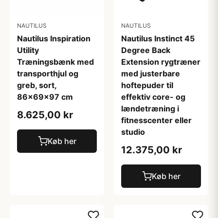
NAUTILUS
NAUTILUS
Nautilus Inspiration
Nautilus Instinct 45
Utility
Degree Back
Træningsbænk med
Extension rygtræner
transporthjul og
med justerbare
greb, sort,
hoftepuder til
86x69x97 cm
effektiv core- og
lændetræning i
8.625,00 kr
fitnesscenter eller
studio
Køb her
12.375,00 kr
Køb her